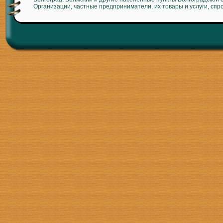
Организации, частные предприниматели, их товары и услуги, спр