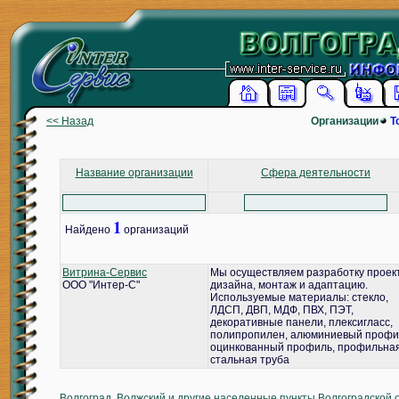
<< Назад
Организации
Т
Название организации
Сфера деятельности
1
Найдено
организаций
Витрина-Сервис
Мы осуществляем разработку проек
ООО "Интер-С"
дизайна, монтаж и адаптацию.
Используемые материалы: стекло,
ЛДСП, ДВП, МДФ, ПВХ, ПЭТ,
декоративные панели, плексигласс,
полипропилен, алюминиевый профи
оцинкованный профиль, профильна
стальная труба
Волгоград, Волжский и другие населенные пункты Волгоградской 