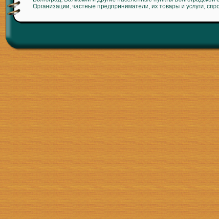
Организации, частные предприниматели, их товары и услуги, спр