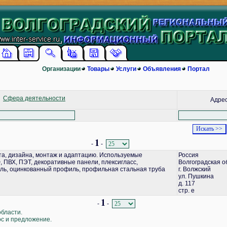
Организации
Товары
Услуги
Объявления
Портал
Сфера деятельности
Адре
1
-
-
а, дизайна, монтаж и адаптацию. Используемые
Россия
 ПВХ, ПЭТ, декоративные панели, плексигласс,
Волгоградская о
ь, оцинкованный профиль, профильная стальная труба
г. Волжский
ул. Пушкина
д. 117
стр. е
1
-
-
области.
ос и предложение.