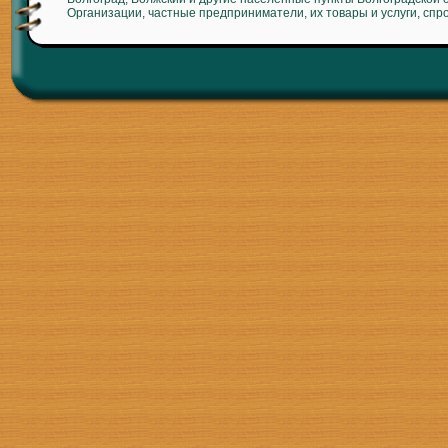
Организации, частные предприниматели, их товары и услуги, спр