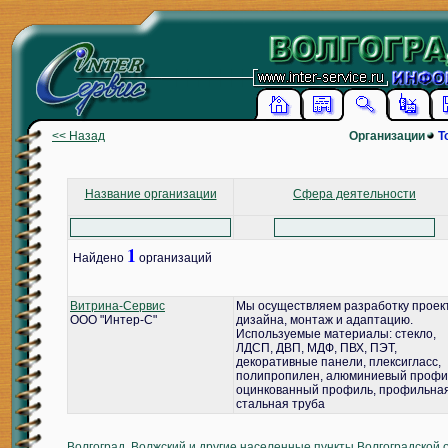
<< Назад
Организации
Т
Название организации
Сфера деятельности
1
Найдено
организаций
Витрина-Сервис
Мы осуществляем разработку проек
ООО "Интер-С"
дизайна, монтаж и адаптацию.
Используемые материалы: стекло,
ЛДСП, ДВП, МДФ, ПВХ, ПЭТ,
декоративные панели, плексигласс,
полипропилен, алюминиевый профи
оцинкованный профиль, профильна
стальная труба
Волгоград, Волжский и другие населенные пункты Волгоградской 