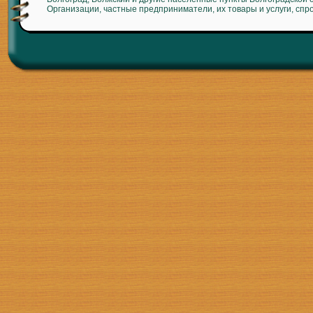
Организации, частные предприниматели, их товары и услуги, спр