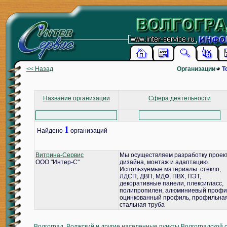
<< Назад
Организации
Т
Название организации
Сфера деятельности
1
Найдено
организаций
Витрина-Сервис
Мы осуществляем разработку проек
ООО "Интер-С"
дизайна, монтаж и адаптацию.
Используемые материалы: стекло,
ЛДСП, ДВП, МДФ, ПВХ, ПЭТ,
декоративные панели, плексигласс,
полипропилен, алюминиевый профи
оцинкованный профиль, профильна
стальная труба
Волгоград, Волжский и другие населенные пункты Волгоградской 