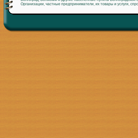
Организации, частные предприниматели, их товары и услуги, спр