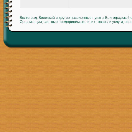
Волгоград, Волжский и другие населенные пункты Волгоградской 
Организации, частные предприниматели, их товары и услуги, спр