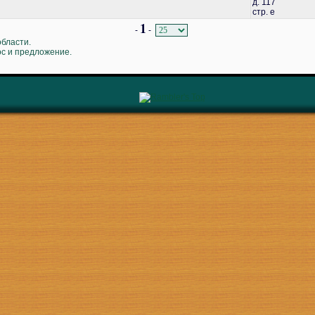
д. 117
стр. е
1
-
-
области.
ос и предложение.