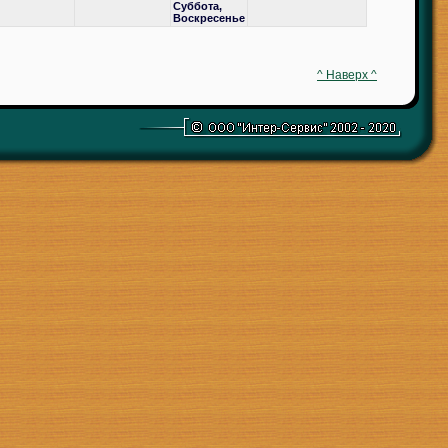
Суббота,
Воскресенье
^ Наверх ^