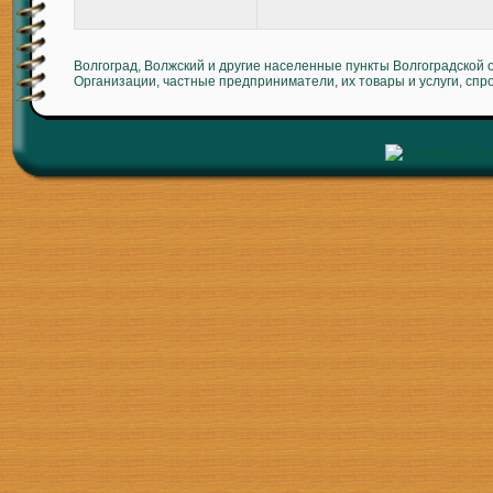
Волгоград, Волжский и другие населенные пункты Волгоградской 
Организации, частные предприниматели, их товары и услуги, спр