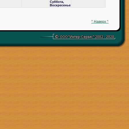
Суббота,
Воскресенье
^ Наверх ^