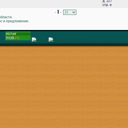
д. 117
стр. е
1
-
-
области.
ос и предложение.