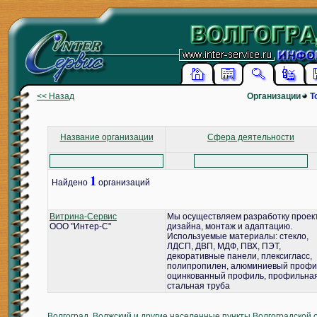
<< Назад
Организации
Т
Название организации
Сфера деятельности
1
Найдено
организаций
Витрина-Сервис
Мы осуществляем разработку проек
ООО "Интер-С"
дизайна, монтаж и адаптацию.
Используемые материалы: стекло,
ЛДСП, ДВП, МДФ, ПВХ, ПЭТ,
декоративные панели, плексигласс,
полипропилен, алюминиевый профи
оцинкованный профиль, профильна
стальная труба
Волгоград, Волжский и другие населенные пункты Волгоградской 