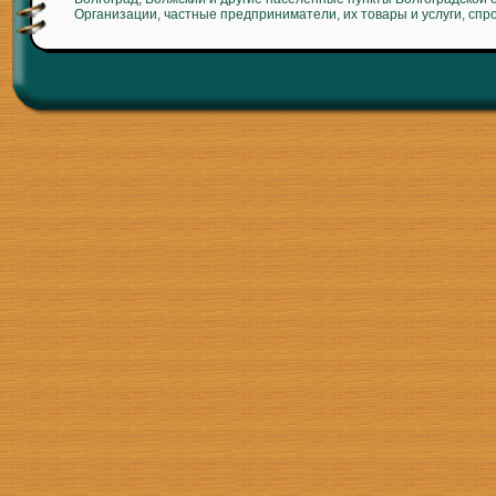
Организации, частные предприниматели, их товары и услуги, спр