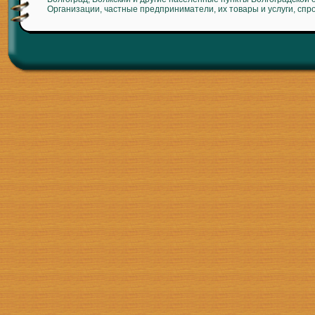
Организации, частные предприниматели, их товары и услуги, спр