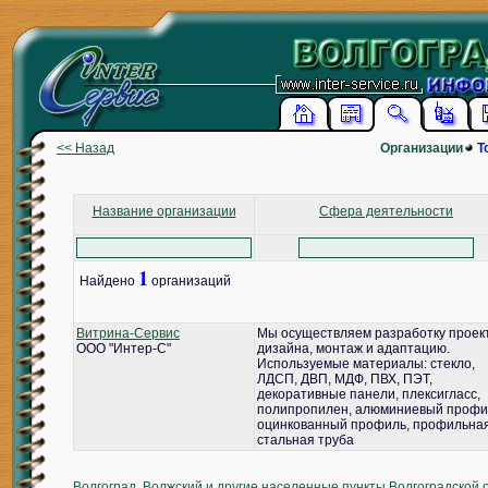
<< Назад
Организации
Т
Название организации
Сфера деятельности
1
Найдено
организаций
Витрина-Сервис
Мы осуществляем разработку проек
ООО "Интер-С"
дизайна, монтаж и адаптацию.
Используемые материалы: стекло,
ЛДСП, ДВП, МДФ, ПВХ, ПЭТ,
декоративные панели, плексигласс,
полипропилен, алюминиевый профи
оцинкованный профиль, профильна
стальная труба
Волгоград, Волжский и другие населенные пункты Волгоградской 