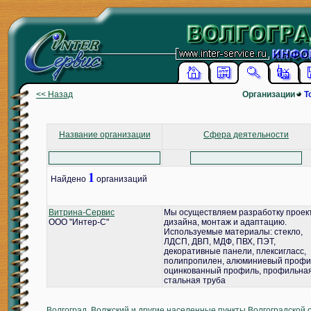
<< Назад
Организации
Т
Название организации
Сфера деятельности
1
Найдено
организаций
Витрина-Сервис
Мы осуществляем разработку проек
ООО "Интер-С"
дизайна, монтаж и адаптацию.
Используемые материалы: стекло,
ЛДСП, ДВП, МДФ, ПВХ, ПЭТ,
декоративные панели, плексигласс,
полипропилен, алюминиевый профи
оцинкованный профиль, профильна
стальная труба
Волгоград, Волжский и другие населенные пункты Волгоградской 