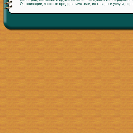
Организации, частные предприниматели, их товары и услуги, спр