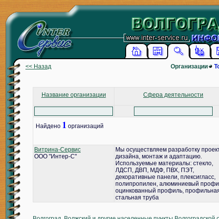
<< Назад
Организации
Т
Название организации
Сфера деятельности
1
Найдено
организаций
Витрина-Сервис
Мы осуществляем разработку проек
ООО "Интер-С"
дизайна, монтаж и адаптацию.
Используемые материалы: стекло,
ЛДСП, ДВП, МДФ, ПВХ, ПЭТ,
декоративные панели, плексигласс,
полипропилен, алюминиевый профи
оцинкованный профиль, профильна
стальная труба
Волгоград, Волжский и другие населенные пункты Волгоградской 