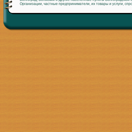
Организации, частные предприниматели, их товары и услуги, спр