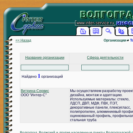
<< Назад
Организации
Т
Название организации
Сфера деятельности
1
Найдено
организаций
Витрина-Сервис
Мы осуществляем разработку проек
ООО "Интер-С"
дизайна, монтаж и адаптацию.
Используемые материалы: стекло,
ЛДСП, ДВП, МДФ, ПВХ, ПЭТ,
декоративные панели, плексигласс,
полипропилен, алюминиевый профи
оцинкованный профиль, профильна
стальная труба
Волгоград, Волжский и другие населенные пункты Волгоградской 