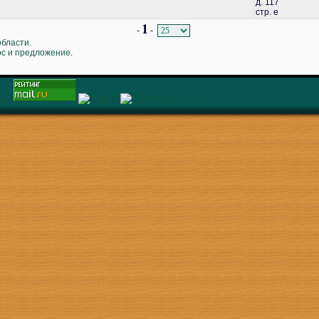
д. 117
стр. е
1
-
-
области.
ос и предложение.