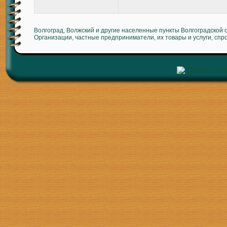
Волгоград, Волжский и другие населенные пункты Волгоградской 
Организации, частные предприниматели, их товары и услуги, спр