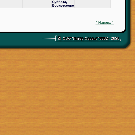
Суббота,
Воскресенье
^ Наверх ^