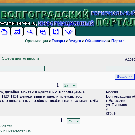
Организации
Товары
Услуги
Объявления
Портал
Сфера деятельности
Адре
1
-
-
а, дизайна, монтаж и адаптацию. Используемые
Россия
 ПВХ, ПЭТ, декоративные панели, плексигласс,
Волгоградская о
ь, оцинкованный профиль, профильная стальная труба
г. Волжский
ул. Пушкина
д. 117
стр. е
1
-
-
области.
ос и предложение.