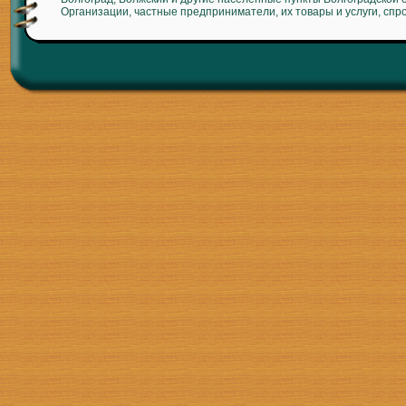
Организации, частные предприниматели, их товары и услуги, спр