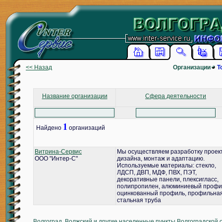
<< Назад
Организации
Т
Название организации
Сфера деятельности
1
Найдено
организаций
Витрина-Сервис
Мы осуществляем разработку проек
ООО "Интер-С"
дизайна, монтаж и адаптацию.
Используемые материалы: стекло,
ЛДСП, ДВП, МДФ, ПВХ, ПЭТ,
декоративные панели, плексигласс,
полипропилен, алюминиевый профи
оцинкованный профиль, профильна
стальная труба
Волгоград, Волжский и другие населенные пункты Волгоградской 