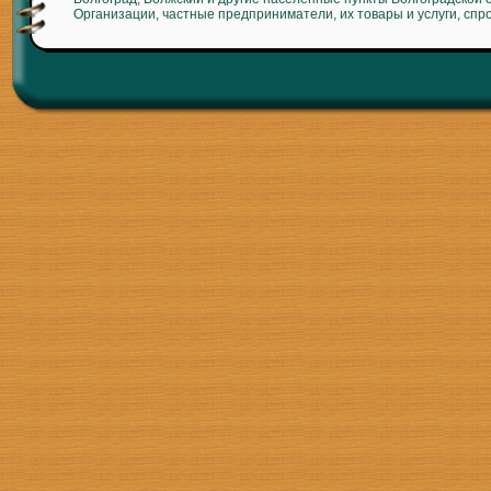
Организации, частные предприниматели, их товары и услуги, спр