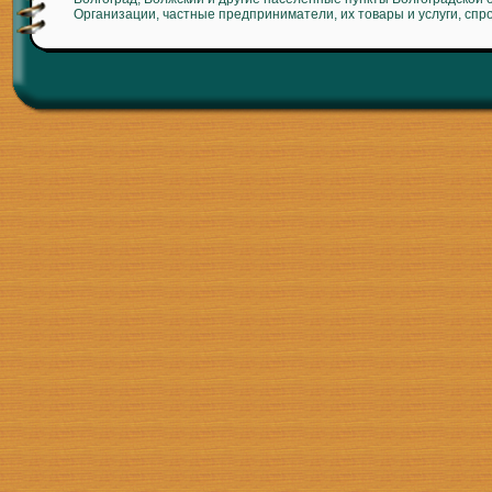
Организации, частные предприниматели, их товары и услуги, спр