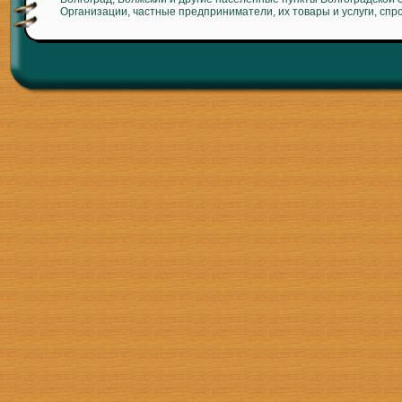
Организации, частные предприниматели, их товары и услуги, спр