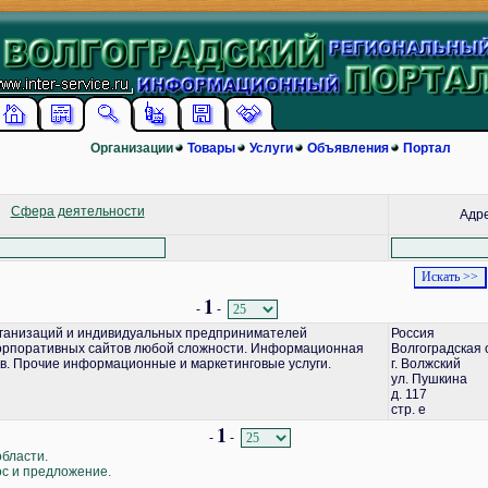
Организации
Товары
Услуги
Объявления
Портал
Сфера деятельности
Адр
1
-
-
ганизаций и индивидуальных предпринимателей
Россия
корпоративных сайтов любой сложности. Информационная
Волгоградская 
в. Прочие информационные и маркетинговые услуги.
г. Волжский
ул. Пушкина
д. 117
стр. е
1
-
-
области.
ос и предложение.