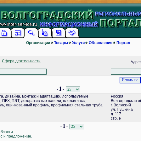
Организации
Товары
Услуги
Объявления
Портал
Сфера деятельности
Адре
1
-
-
а, дизайна, монтаж и адаптацию. Используемые
Россия
 ПВХ, ПЭТ, декоративные панели, плексигласс,
Волгоградская о
ь, оцинкованный профиль, профильная стальная труба
г. Волжский
ул. Пушкина
д. 117
стр. е
1
-
-
области.
ос и предложение.