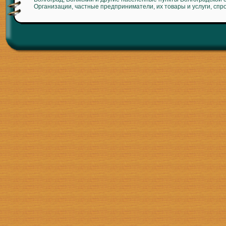
Организации, частные предприниматели, их товары и услуги, спр