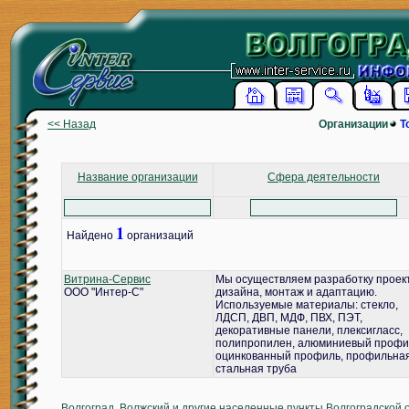
<< Назад
Организации
Т
Название организации
Сфера деятельности
1
Найдено
организаций
Витрина-Сервис
Мы осуществляем разработку проек
ООО "Интер-С"
дизайна, монтаж и адаптацию.
Используемые материалы: стекло,
ЛДСП, ДВП, МДФ, ПВХ, ПЭТ,
декоративные панели, плексигласс,
полипропилен, алюминиевый профи
оцинкованный профиль, профильна
стальная труба
Волгоград, Волжский и другие населенные пункты Волгоградской 