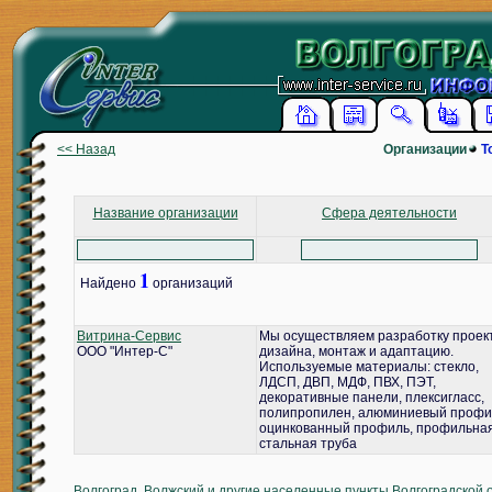
<< Назад
Организации
Т
Название организации
Сфера деятельности
1
Найдено
организаций
Витрина-Сервис
Мы осуществляем разработку проек
ООО "Интер-С"
дизайна, монтаж и адаптацию.
Используемые материалы: стекло,
ЛДСП, ДВП, МДФ, ПВХ, ПЭТ,
декоративные панели, плексигласс,
полипропилен, алюминиевый профи
оцинкованный профиль, профильна
стальная труба
Волгоград, Волжский и другие населенные пункты Волгоградской 