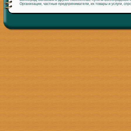
Организации, частные предприниматели, их товары и услуги, спр