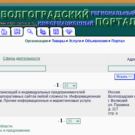
Организации
Товары
Услуги
Объявления
Портал
Сфера деятельности
Адр
1
-
-
ганизаций и индивидуальных предпринимателей
Россия
корпоративных сайтов любой сложности. Информационная
Волгоградская 
в. Прочие информационные и маркетинговые услуги.
г. Волжский
ул. Пушкина
д. 117
стр. е
1
-
-
области.
ос и предложение.