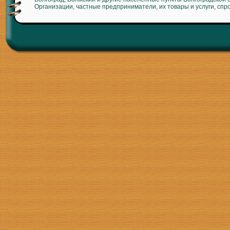
Организации, частные предприниматели, их товары и услуги, спр