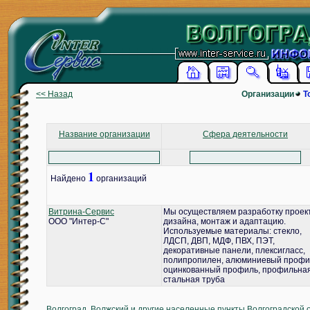
<< Назад
Организации
Т
Название организации
Сфера деятельности
1
Найдено
организаций
Витрина-Сервис
Мы осуществляем разработку проек
ООО "Интер-С"
дизайна, монтаж и адаптацию.
Используемые материалы: стекло,
ЛДСП, ДВП, МДФ, ПВХ, ПЭТ,
декоративные панели, плексигласс,
полипропилен, алюминиевый профи
оцинкованный профиль, профильна
стальная труба
Волгоград, Волжский и другие населенные пункты Волгоградской 