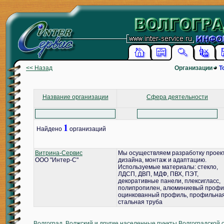
<< Назад
Организации
Т
Название организации
Сфера деятельности
1
Найдено
организаций
Витрина-Сервис
Мы осуществляем разработку проек
ООО "Интер-С"
дизайна, монтаж и адаптацию.
Используемые материалы: стекло,
ЛДСП, ДВП, МДФ, ПВХ, ПЭТ,
декоративные панели, плексигласс,
полипропилен, алюминиевый профи
оцинкованный профиль, профильна
стальная труба
Волгоград, Волжский и другие населенные пункты Волгоградской 